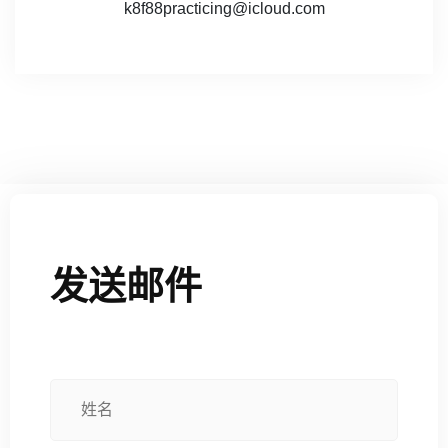
k8f88practicing@icloud.com
发送邮件