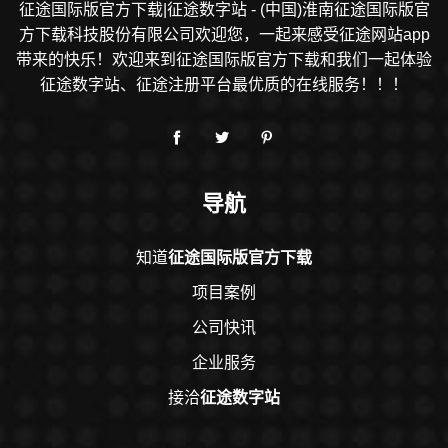
征途国际版官方下载|征途数字站 - (中国)淮南征途国际版官
方下载科技股份有限公司欢迎您，一起来感受征途网站app
带来的快乐！欢迎来到征途国际版官方下载和我们一起体验
征途数字站、征途注册平台最优质的在线服务！！！
导航
知道
征途国际版官方下载
项目案例
公司快讯
企业服务
接洽
征途数字站